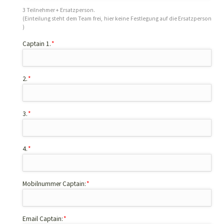
3 Teilnehmer + Ersatzperson.
(Einteilung steht dem Team frei, hier keine Festlegung auf die Ersatzperson
)
Pflichtfeld
Captain 1.
*
Pflichtfeld
2.
*
Pflichtfeld
3.
*
Pflichtfeld
4.
*
Pflichtfeld
Mobilnummer Captain:
*
Pflichtfeld
Email Captain:
*