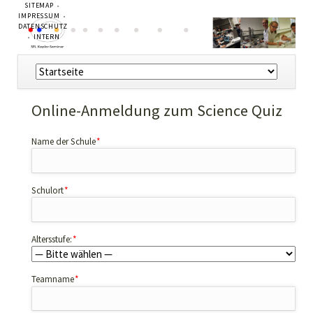
NAVIGATION
SITEMAP
ÜBERSPRINGEN
IMPRESSUM
DATENSCHUTZ
INTERN
Navigation
überspringen
Online-Anmeldung zum Science Quiz
Pflichtfeld
Name der Schule
*
Pflichtfeld
Schulort
*
Pflichtfeld
Altersstufe:
*
Pflichtfeld
Teamname
*