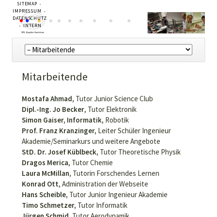
NAVIGATION
SITEMAP
ÜBERSPRINGEN
IMPRESSUM
DATENSCHUTZ
INTERN
Navigation
überspringen
Mitarbeitende
Mostafa Ahmad,
Tutor Junior Science Club
Dipl.-Ing. Jo Becker
, Tutor Elektronik
Simon Gaiser, Informatik,
Robotik
Prof. Franz Kranzinger,
Leiter Schüler Ingenieur
Akademie/Seminarkurs und weitere Angebote
StD. Dr. Josef Küblbeck,
Tutor Theoretische Physik
Dragos Merica
, Tutor Chemie
Laura McMillan,
Tutorin Forschendes Lernen
Konrad Ott
, Administration der Webseite
Hans Scheible,
Tutor Junior Ingenieur Akademie
Timo Schmetzer,
Tutor Informatik
Jürgen Schmid,
Tutor Aerodynamik