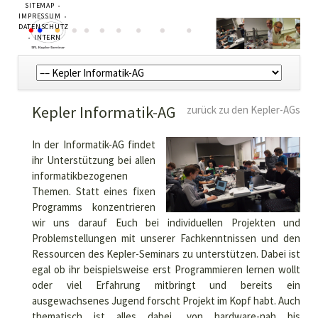
NAVIGATION
SITEMAP
ÜBERSPRINGEN
IMPRESSUM
DATENSCHUTZ
INTERN
Navigation
überspringen
Kepler Informatik-AG
zurück zu den Kepler-AGs
In der Informatik-AG findet
ihr Unterstützung bei allen
informatikbezogenen
Themen. Statt eines fixen
Programms konzentrieren
wir uns darauf Euch bei individuellen Projekten und
Problemstellungen mit unserer Fachkenntnissen und den
Ressourcen des Kepler-Seminars zu unterstützen. Dabei ist
egal ob ihr beispielsweise erst Programmieren lernen wollt
oder viel Erfahrung mitbringt und bereits ein
ausgewachsenes Jugend forscht Projekt im Kopf habt. Auch
thematisch ist alles dabei, von hardware-nah bis